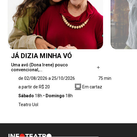
JÁ DIZIA MINHA VÓ
Uma avó (Dona Irene) pouco
convencional,…
Uma avó (Dona Irene) pouco convencional,
de 02/08/2026 a 25/10/2026
75 min
extrovertida e cheia de vida está passando um
a partir de R$ 20
Em cartaz
período hospedada na casa de sua neta
(Gabriela). Enquanto a jovem enfrenta
Sábado
18h
Domingo
18h
Transtorno de Déficit de Atenção e
Teatro Uol
Hiperatividade (TDAH), ansiedade e o peso de
um relacionamento tóxico, a avó lida com
outro desafio: a dificuldade de voltar ao
mercado de trabalho por conta do Etarismo
Corporativo, que insiste em negar espaço e