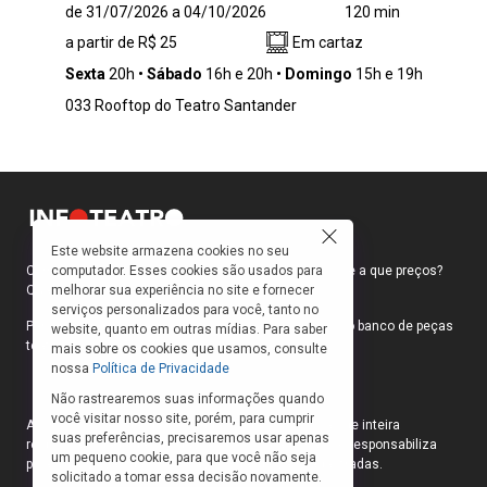
Na véspera de Natal, a festa de família é
de 31/07/2026 a 04/10/2026
120 min
interrompida por um crime misterioso. Presas
a partir de R$ 25
Em cartaz
numa mansão isolada, as sete mulheres da
casa precisam descobrir o culpado antes que
Sexta
20h
Sábado
16h e 20h
Domingo
15h e 19h
um novo crime aconteça!
033 Rooftop do Teatro Santander
Este website armazena cookies no seu
computador. Esses cookies são usados para
Como faço para ir ao teatro? Onde compro ingressos e a que preços?
melhorar sua experiência no site e fornecer
Quais peças estão em cartaz?
serviços personalizados para você, tanto no
Para responder a essas e outras perguntas, criamos o banco de peças
website, quanto em outras mídias. Para saber
teatrais do INFOTEATRO.
mais sobre os cookies que usamos, consulte
nossa
Política de Privacidade
Não rastrearemos suas informações quando
você visitar nosso site, porém, para cumprir
As informações das peças cadastradas no site são de inteira
suas preferências, precisaremos usar apenas
responsabilidade das produções. O Infoteatro não se responsabiliza
um pequeno cookie, para que você não seja
pela atualização das informações das peças cadastradas.
solicitado a tomar essa decisão novamente.