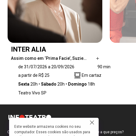
INTER ALIA
Assim como em ‘Prima Facie’, Suzie…
Assim como em ‘Prima Facie’, Suzie Miller
de 31/07/2026 a 20/09/2026
90 min
mergulha no universo jurídico para debater
a partir de R$ 25
Em cartaz
temas como responsabilidade, moral, poder e
os conflitos éticos entre vida pública e privada.
Sexta
20h
Sábado
20h
Domingo
18h
Nesta nova peça, Jessica (Drica Moraes) é
Teatro Vivo SP
uma juíza ética e profundamente
comprometida em tornar o sistema judiciário
mais humano e acolhedor.
Este website armazena cookies no seu
computador. Esses cookies são usados para
Como faço para ir ao teatro? Onde compro ingressos e a que preços?