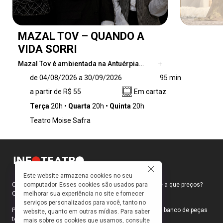
MAZAL TOV – QUANDO A
VIDA SORRI
Mazal Tov é ambientada na Antuérpia…
Mazal Tov é ambientada na Antuérpia dos
de 04/08/2026 a 30/09/2026
95 min
anos 1990 e acompanha a vida de Margot,
a partir de R$ 55
Em cartaz
uma estudante de línguas latinas e seu
namorado Nima, um refugiado iraniano.
Terça
20h
Quarta
20h
Quinta
20h
Quando Margot é contratada para auxiliar nas
Teatro Moise Safra
tarefas estudantis dos filhos dos Schneider,
uma família judia ortodoxa, ela se depara com
um universo de tradições e valores que a
desafiam a repensar suas próprias crenças.
Este website armazena cookies no seu
computador. Esses cookies são usados para
Como faço para ir ao teatro? Onde compro ingressos e a que preços?
melhorar sua experiência no site e fornecer
Quais peças estão em cartaz?
serviços personalizados para você, tanto no
Para responder a essas e outras perguntas, criamos o banco de peças
website, quanto em outras mídias. Para saber
teatrais do INFOTEATRO.
mais sobre os cookies que usamos, consulte