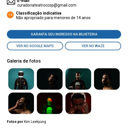
E-mail
curadoriateatroccsp@gmail.com
Classificação indicativa
14
Não apropriado para menores de 14 anos
GARANTA SEU INGRESSO NA BILHETERIA
VER NO GOOGLE MAPS
VER NO WAZE
Galeria de fotos
Fotos por
Kim Leekyung