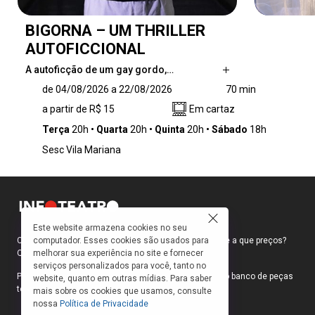
BIGORNA – UM THRILLER
AUTOFICCIONAL
A autoficção de um gay gordo,…
A autoficção de um gay gordo, nascido em
de 04/08/2026 a 22/08/2026
70 min
uma sexta-feira 13 de lua cheia, tecida por
a partir de R$ 15
Em cartaz
lembranças da infância e adolescência que
ganham tons de filme de terror. Mesclando
Terça
20h
Quarta
20h
Quinta
20h
Sábado
18h
elementos de horror, humor, cultura pop e
Sesc Vila Mariana
memória, BIGORNA é um thriller poético sobre
a estranha desconexão que pode existir entre
ser, estar e pertencer.
Este website armazena cookies no seu
computador. Esses cookies são usados para
Como faço para ir ao teatro? Onde compro ingressos e a que preços?
melhorar sua experiência no site e fornecer
Quais peças estão em cartaz?
serviços personalizados para você, tanto no
Para responder a essas e outras perguntas, criamos o banco de peças
website, quanto em outras mídias. Para saber
teatrais do INFOTEATRO.
mais sobre os cookies que usamos, consulte
nossa
Política de Privacidade