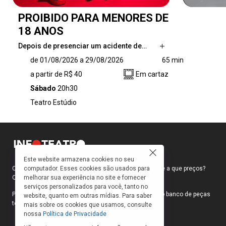
PROIBIDO PARA MENORES DE
18 ANOS
Depois de presenciar um acidente de…
Depois de presenciar um acidente de carro
de 01/08/2026 a 29/08/2026
65 min
com uma vítima fatal, um homem enfrenta
a partir de R$ 40
Em cartaz
uma jornada obsessiva pelas possibilidades
eróticas da violência. O que a exposição
Sábado
20h30
contínua à violência faz com a nossa
Teatro Estúdio
capacidade de sentir? PROIBIDO PARA
MENORES DE 18 ANOS é um espetáculo que
questiona o consumo erotizado de imagens
violentas na mídia, e suas consequências para
uma possível desumanização
Este website armazena cookies no seu
computador. Esses cookies são usados para
Como faço para ir ao teatro? Onde compro ingressos e a que preços?
melhorar sua experiência no site e fornecer
Quais peças estão em cartaz?
serviços personalizados para você, tanto no
Para responder a essas e outras perguntas, criamos o banco de peças
website, quanto em outras mídias. Para saber
teatrais do INFOTEATRO.
mais sobre os cookies que usamos, consulte
nossa
Política de Privacidade