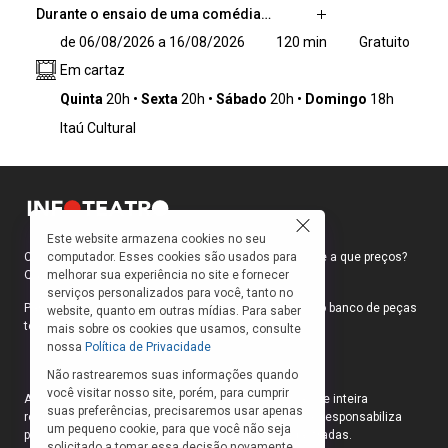
Durante o ensaio de uma comédia…
Durante o ensaio de uma comédia de
de 06/08/2026 a 16/08/2026
120 min
Gratuito
Pirandello, um grupo de funcionários negros
Em cartaz
do teatro interrompe a cena e reivindica o
direito de narrar a própria história. A partir
Quinta
20h
Sexta
20h
Sábado
20h
Domingo
18h
desse gesto, o espetáculo transforma o palco
Itaú Cultural
em campo simbólico de disputa entre
personagens/personas brancos e negros,
visibilidade e apagamento, representação e
existência.
Este website armazena cookies no seu
computador. Esses cookies são usados para
Como faço para ir ao teatro? Onde compro ingressos e a que preços?
melhorar sua experiência no site e fornecer
Quais peças estão em cartaz?
serviços personalizados para você, tanto no
Para responder a essas e outras perguntas, criamos o banco de peças
website, quanto em outras mídias. Para saber
teatrais do INFOTEATRO.
mais sobre os cookies que usamos, consulte
nossa
Política de Privacidade
Não rastrearemos suas informações quando
você visitar nosso site, porém, para cumprir
As informações das peças cadastradas no site são de inteira
suas preferências, precisaremos usar apenas
responsabilidade das produções. O Infoteatro não se responsabiliza
um pequeno cookie, para que você não seja
pela atualização das informações das peças cadastradas.
solicitado a tomar essa decisão novamente.