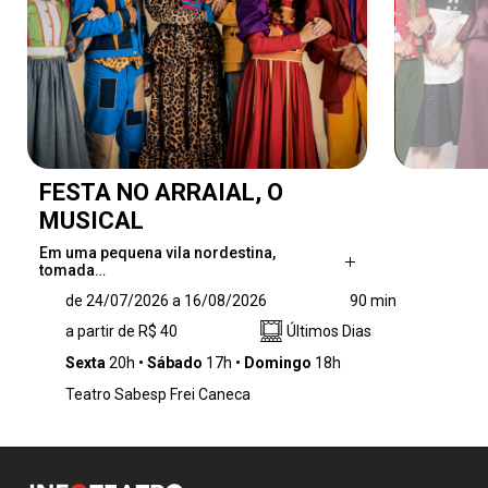
FESTA NO ARRAIAL, O
MUSICAL
Em uma pequena vila nordestina,
tomada…
Em uma pequena vila nordestina, tomada pela
de 24/07/2026 a 16/08/2026
90 min
magia das festas juninas, na noite mais
a partir de R$ 40
Últimos Dias
brilhante do ano, quando o céu se ilumina para
celebrar, nasce uma história de amor guiada
Sexta
20h
Sábado
17h
Domingo
18h
pelas forças da natureza encantada. Hérmia e
Teatro Sabesp Frei Caneca
Lisandro são dois jovens apaixonados que
sonham em se casar durante a grande noite
do arraial. Mas, quando algo inesperado surge
em seus caminhos, seus planos tomam rumos