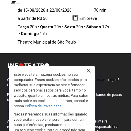
um…
A coreografia Réquiem SP apresenta um
de 15/08/2026 a 22/08/2026
70 min
desafio e um exercício que estabelece um
a partir de R$ 50
Em breve
diálogo entre distintas linhagens de dança,
como o balé, o jumpstyle e as danças urbanas
Terça
20h
Quarta
20h
Sexta
20h
Sábado
17h
e populares. A proposta investiga de maneira
Domingo
17h
provocativa as possibilidades de articulação
Theatro Municipal de São Paulo
entre corpos, contextos e manifestações
culturais, destacando as dinâmicas e a
singularidade de uma cidade como São Paulo.
Nesse cenário, o movimento do elenco vai
além da técnica, atuando como matéria para
explorar e compreender as interações do
Este website armazena cookies no seu
computador. Esses cookies são usados para
Como faço para ir ao teatro? Onde compro ingressos e a que preços?
corpo com o ambiente.
melhorar sua experiência no site e fornecer
Quais peças estão em cartaz?
serviços personalizados para você, tanto no
Para responder a essas e outras perguntas, criamos o banco de peças
website, quanto em outras mídias. Para saber
teatrais do INFOTEATRO.
mais sobre os cookies que usamos, consulte
nossa
Política de Privacidade
Não rastrearemos suas informações quando
você visitar nosso site, porém, para cumprir
As informações das peças cadastradas no site são de inteira
suas preferências, precisaremos usar apenas
responsabilidade das produções. O Infoteatro não se responsabiliza
um pequeno cookie, para que você não seja