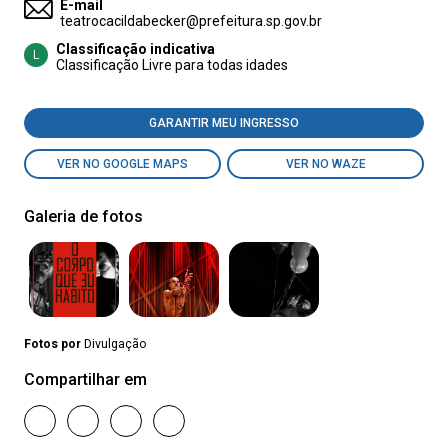
E-mail
teatrocacildabecker@prefeitura.sp.gov.br
Classificação indicativa
L
Classificação Livre para todas idades
GARANTIR MEU INGRESSO
VER NO GOOGLE MAPS
VER NO WAZE
Galeria de fotos
Fotos por
Divulgação
Compartilhar em