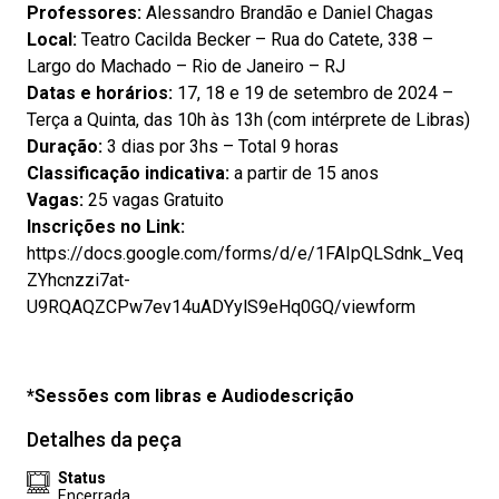
Professores:
Alessandro Brandão e Daniel Chagas
Local:
Teatro Cacilda Becker – Rua do Catete, 338 –
Largo do Machado – Rio de Janeiro – RJ
Datas e horários:
17, 18 e 19 de setembro de 2024 –
Terça a Quinta, das 10h às 13h (com intérprete de Libras)
Duração:
3 dias por 3hs – Total 9 horas
Classificação indicativa:
a partir de 15 anos
Vagas:
25 vagas Gratuito
Inscrições no Link:
https://docs.google.com/forms/d/e/1FAIpQLSdnk_Veq
ZYhcnzzi7at-
U9RQAQZCPw7ev14uADYylS9eHq0GQ/viewform
*Sessões com libras e Audiodescrição
Detalhes da peça
Status
Encerrada