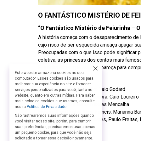
O FANTÁSTICO MISTÉRIO DE FE
“O Fantástico Mistério de Feiurinha – O
A história começa com o desaparecimento de F
cujo risco de ser esquecida ameaça apagar su
Preocupadas com o que isso pode significar 
coletiva, as princesas dos contos mais famoso
Feiurinha antes que ela desapareça para semp
Este website armazena cookies no seu
computador. Esses cookies são usados para
Ficha Técnica:
melhorar sua experiência no site e fornecer
Direção Geral e Adaptação: Caio Godard
serviços personalizados para você, tanto no
website, quanto em outras mídias. Para saber
Direção Musical e Trilha Sonora: Caio Loureiro
mais sobre os cookies que usamos, consulte
Direção de movimento: Nicolas Mencalha
nossa
Política de Privacidade
Elenco: Alina Cunha, Aline Francis, Marianna Ba
Não rastrearemos suas informações quando
Sofia Vallyn, Henrique Linhares, Paulo Freitas
você visitar nosso site, porém, para cumprir
Cenário: Vinicius Pugliese
suas preferências, precisaremos usar apenas
um pequeno cookie, para que você não seja
Figurino: Anna Limazzi
solicitado a tomar essa decisão novamente.