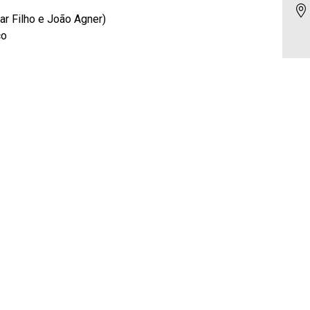
r Filho e João Agner)
co
L