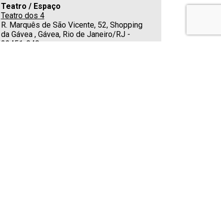
Teatro / Espaço
Teatro dos 4
R. Marquês de São Vicente, 52, Shopping
da Gávea , Gávea, Rio de Janeiro/RJ -
22451-040
Estacionamento
No local
Cafeteria
Sim
E-mail
comercial@shoppingdagavea.com.br
Classificação indicativa
Classificação Livre para todas idades
GARANTIR MEU INGRESSO