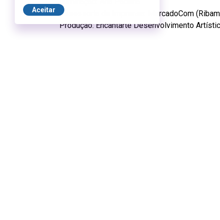
Iluminação: Ana Padilha
Aceitar
Assessoria de Imprensa: MercadoCom (Ribama
Produção: Encantarte Desenvolvimento Artísti