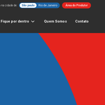
 na cidade de:
São paulo
Rio de Janeiro
Área do Produtor
Fique por dentro
Quem Somos
Contato