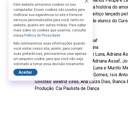
Com coreografia original de Marius Petipa e Le
Este website armazena cookies no seu
Tchaikovsky, a produção traz a história do amor
computador. Esses cookies são usados para
enfrenta os desafios de um feitiço lançado pel
melhorar sua experiência no site e fornecer
com a participação especial de alunos do Curs
serviços personalizados para você, tanto no
website, quanto em outras mídias. Para saber
mais sobre os cookies que usamos, consulte
Ficha Técnica:
nossa
Política de Privacidade
Direção Artística: Adriana Assaf
Não rastrearemos suas informações quando
Direção Executiva: Robson Luna
você visitar nosso site, porém, para cumprir
Direção de Produção: Robson Luna, Adriana A
suas preferências, precisaremos usar apenas
um pequeno cookie, para que você não seja
Professores e Ensaiadores: Adriana Assaf, Jos
solicitado a tomar essa decisão novamente.
Primeiros Bailarinos: Larissa Luna e Murillo Mi
Aceitar
Solistas Principais: Giovanna Gomes, Isis Anton
Solistas: Beatriz Eiras, Ana Luiza Dias, Bianca 
Produção: Cia Paulista de Dança
Realização: APDAA – Associação Paulista de 
Vídeo: Daniel Reca / Foto: Renan Livi