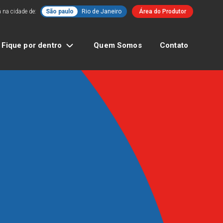
 na cidade de:
São paulo
Rio de Janeiro
Área do Produtor
Fique por dentro
Quem Somos
Contato