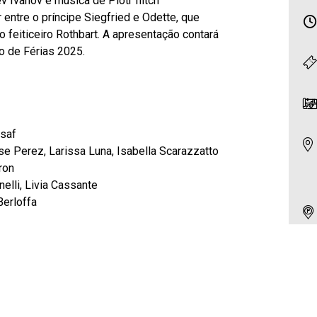
v Ivanov e música de Piotr Ilitch
 entre o príncipe Siegfried e Odette, que
o feiticeiro Rothbart. A apresentação contará
o de Férias 2025.
ssaf
e Perez, Larissa Luna, Isabella Scarazzatto
ron
elli, Livia Cassante
Berloffa
Dança Adriana Assa