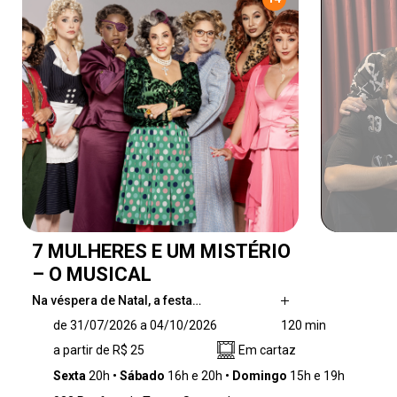
7 MULHERES E UM MISTÉRIO
– O MUSICAL
Na véspera de Natal, a festa…
Na véspera de Natal, a festa de família é
de 31/07/2026 a 04/10/2026
120 min
interrompida por um crime misterioso. Presas
a partir de R$ 25
Em cartaz
numa mansão isolada, as sete mulheres da
casa precisam descobrir o culpado antes que
Sexta
20h
Sábado
16h e 20h
Domingo
15h e 19h
um novo crime aconteça!