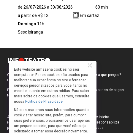
Memorável é tudo aquilo que merece ser
de 26/07/2026 a 30/08/2026
60 min
conservado na lembrança. Por meio da
a partir de R$ 12
Em cartaz
palhaçaria e da ludicidade, o espetáculo conta,
canta e retrata as ações dos Palhaços Sem
Domingo
11h
Fronteiras e suas aventuras vividas em áreas
Sesc Ipiranga
de risco e de instabilidade. A peça é um
convite a crianças, jovens e adultos para que
conheçam os PSFB e revivam momentos
mágicos. São relatos que transformaram e
construíram a trajetória dessa “inacreditável”
Organização, assim como de todos que
Este website armazena cookies no seu
passaram por ela. Afinal, o que fazem os
computador. Esses cookies são usados para
Como faço para ir ao teatro? Onde compro ingressos e a que preços?
Palhaços Sem Fronteiras?
melhorar sua experiência no site e fornecer
Quais peças estão em cartaz?
serviços personalizados para você, tanto no
Para responder a essas e outras perguntas, criamos o banco de peças
website, quanto em outras mídias. Para saber
teatrais do INFOTEATRO.
mais sobre os cookies que usamos, consulte
nossa
Política de Privacidade
Não rastrearemos suas informações quando
você visitar nosso site, porém, para cumprir
As informações das peças cadastradas no site são de inteira
suas preferências, precisaremos usar apenas
responsabilidade das produções. O Infoteatro não se responsabiliza
um pequeno cookie, para que você não seja
pela atualização das informações das peças cadastradas.
solicitado a tomar essa decisão novamente.