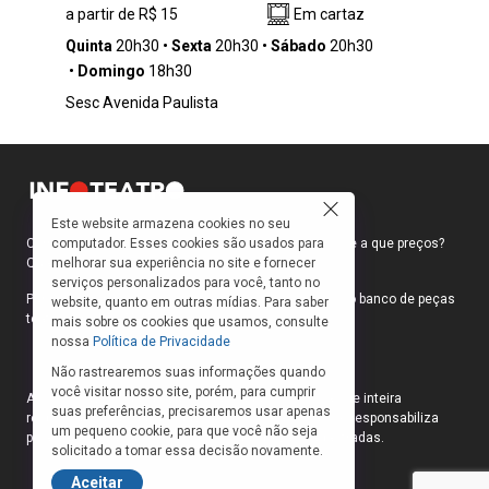
a partir de R$ 15
Em cartaz
com ironia e humor, que transitam entre as
linguagens do teatro e da dança. A peça faz
Quinta
20h30
Sexta
20h30
Sábado
20h30
do realismo mágico latino-americano um
Domingo
18h30
barco para navegar pelos dois grandes
Sesc Avenida Paulista
mistérios que têm movido a criação poética de
todos os tempos: a vida e a morte, temas
universais por excelência.
Este website armazena cookies no seu
computador. Esses cookies são usados para
Como faço para ir ao teatro? Onde compro ingressos e a que preços?
melhorar sua experiência no site e fornecer
Quais peças estão em cartaz?
serviços personalizados para você, tanto no
Para responder a essas e outras perguntas, criamos o banco de peças
website, quanto em outras mídias. Para saber
teatrais do INFOTEATRO.
mais sobre os cookies que usamos, consulte
nossa
Política de Privacidade
Não rastrearemos suas informações quando
você visitar nosso site, porém, para cumprir
As informações das peças cadastradas no site são de inteira
suas preferências, precisaremos usar apenas
responsabilidade das produções. O Infoteatro não se responsabiliza
um pequeno cookie, para que você não seja
pela atualização das informações das peças cadastradas.
solicitado a tomar essa decisão novamente.
Aceitar