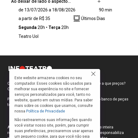
Ao deixar de lado o aspecto…
Ao deixar de lado o aspecto religioso e
de 13/07/2026 a 18/08/2026
90 min
desmistificar a figura de Maria de Nazaré,
a partir de R$ 35
Últimos Dias
mãe de Jesus, o espetáculo “Em Nome da
Mãe” aborda a jornada íntima de uma jovem,
Segunda
20h
Terça
20h
pobre, não casada – e grávida, tendo por isso
Teatro Uol
sofrido os preconceitos de uma sociedade
conservadora, patriarcal e machista. A história
milenar, escrita por homens na Bíblia, aqui é
contada por sua protagonista antes de se
tornar a mãe do filho de Deus. Baseada na
obra homônima do premiado autor italiano Erri
de Luca, a peça foi concebida para o palco por
Este website armazena cookies no seu
computador. Esses cookies são usados para
Como faço para ir ao teatro? Onde compro ingressos e a que preços?
Suzana Nascimento, que também estrela o
melhorar sua experiência no site e fornecer
Quais peças estão em cartaz?
monólogo, em sua primeira montagem no
serviços personalizados para você, tanto no
Brasil.
Para responder a essas e outras perguntas, criamos o banco de peças
website, quanto em outras mídias. Para saber
teatrais do INFOTEATRO.
mais sobre os cookies que usamos, consulte
nossa
Política de Privacidade
Não rastrearemos suas informações quando
você visitar nosso site, porém, para cumprir
As informações das peças cadastradas no site são de inteira
suas preferências, precisaremos usar apenas
responsabilidade das produções. O Infoteatro não se responsabiliza
um pequeno cookie, para que você não seja