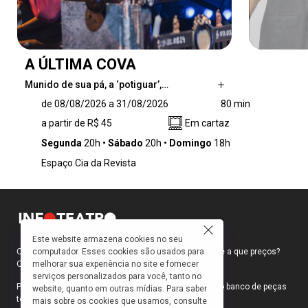
A ÚLTIMA COVA
Munido de sua pá, a ‘potiguar’,…
Munido de sua pá, a ‘potiguar’, Djalma é um
de 08/08/2026 a 31/08/2026
80 min
coveiro nordestino que veio trabalhar em São
a partir de R$ 45
Em cartaz
Paulo para procurar sua mãe. Nunca aceitou
que a mãe o tivesse deixado para se aventurar
Segunda
20h
Sábado
20h
Domingo
18h
pelo mundo, atento às ‘injustezas’ que sofrem
Espaço Cia da Revista
muitos de seus clientes. Djalma burla a
estrutura para cumprir com os pedidos e
situações mais esdrúxulas de vários
sepultamentos que participou. Até que
desrespeita uma nova ordem e terá que
Este website armazena cookies no seu
sofrer as consequências deste ato, o que o
computador. Esses cookies são usados para
Como faço para ir ao teatro? Onde compro ingressos e a que preços?
faz cavar sua última cova. Nesta noite, ele
melhorar sua experiência no site e fornecer
Quais peças estão em cartaz?
dividirá conosco sua história e sua narrativa
serviços personalizados para você, tanto no
embaralhando a busca pela mãe e os
Para responder a essas e outras perguntas, criamos o banco de peças
website, quanto em outras mídias. Para saber
mistérios em torno desta última cova.
teatrais do INFOTEATRO.
mais sobre os cookies que usamos, consulte