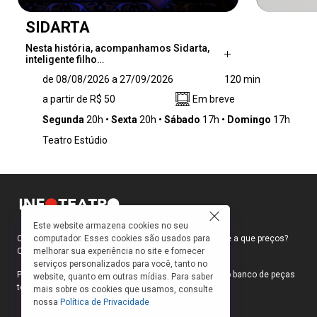
SIDARTA
Nesta história, acompanhamos Sidarta,
inteligente filho…
Nesta história, acompanhamos Sidarta,
de 08/08/2026 a 27/09/2026
120 min
inteligente filho de Brâmane, a deixar a casa
a partir de R$ 50
Em breve
dos pais. Seguido por seu melhor amigo,
Govinda, ambos aderem aos samanas,
Segunda
20h
Sexta
20h
Sábado
17h
Domingo
17h
vertente espiritual que busca a iluminação
Teatro Estúdio
através da mortificação do corpo. Em seguida,
desconfiado e desiludido com as doutrinas,
Sidarta conhece o próprio Buda e dele
também se afasta, determinado a encontrar
seu próprio caminho ou a morte. Estabelece
relação com uma cortesã da cidade, torna-se
Este website armazena cookies no seu
comerciante, embrenha-se no vício e no
computador. Esses cookies são usados para
Como faço para ir ao teatro? Onde compro ingressos e a que preços?
materialismo, para novamente deixar tudo
melhorar sua experiência no site e fornecer
Quais peças estão em cartaz?
serviços personalizados para você, tanto no
para trás e retornar à simplicidade, junto a um
Para responder a essas e outras perguntas, criamos o banco de peças
website, quanto em outras mídias. Para saber
barqueiro que se revela um mestre e amigo.
teatrais do INFOTEATRO.
mais sobre os cookies que usamos, consulte
Continuamente, encontramos ao longo do
nossa
Política de Privacidade
texto dramaturgias de aprisionamento e