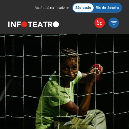
Você está na cidade de:
São paulo
Rio de Janeiro