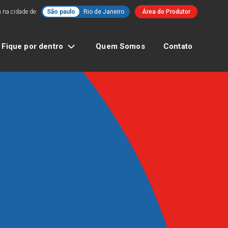
 na cidade de:
São paulo
Rio de Janeiro
Área do Produtor
Fique por dentro
Quem Somos
Contato