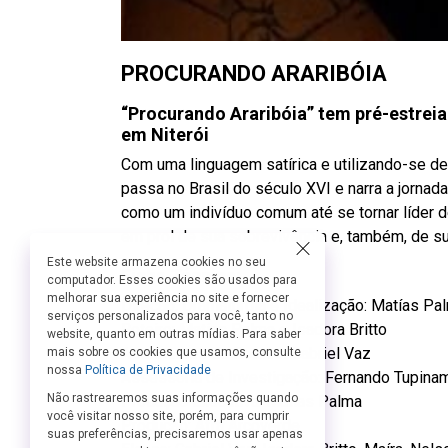
PROCURANDO ARARIBÓIA
“Procurando Araribóia” tem pré-estrei
em Niterói
Com uma linguagem satírica e utilizando-se de
passa no Brasil do século XVI e narra a jornad
como um indivíduo comum até se tornar líder d
em prol de sua sobrevivência e, também, de s
Este website armazena cookies no seu
Ficha Técnica:
computador. Esses cookies são usados para
melhorar sua experiência no site e fornecer
Direção, Dramaturgia e Idealização: Matías Pa
serviços personalizados para você, tanto no
Roteiro: Matías Palma e Isadora Britto
website, quanto em outras mídias. Para saber
Assistentes de Roteiro: Gabriel Vaz
mais sobre os cookies que usamos, consulte
nossa
Política de Privacidade
Assessoria de Investigação: Fernando Tupina
Não rastrearemos suas informações quando
Produção Executiva: Matías Palma
você visitar nosso site, porém, para cumprir
Produção: Afra Arcoverde
suas preferências, precisaremos usar apenas