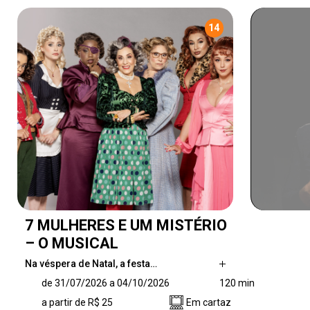
14
7 MULHERES E UM MISTÉRIO
– O MUSICAL
Na véspera de Natal, a festa…
Na véspera de Natal, a festa de família é
de 31/07/2026 a 04/10/2026
120 min
interrompida por um crime misterioso. Presas
a partir de R$ 25
Em cartaz
numa mansão isolada, as sete mulheres da