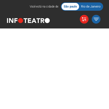
Você está na cidade de:
São paulo
Rio de Janeiro