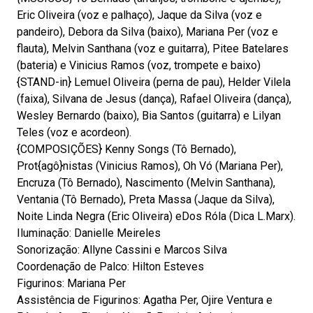
Eric Oliveira (voz e palhaço), Jaque da Silva (voz e
pandeiro), Debora da Silva (baixo), Mariana Per (voz e
flauta), Melvin Santhana (voz e guitarra), Pitee Batelares
(bateria) e Vinicius Ramos (voz, trompete e baixo)
{STAND-in} Lemuel Oliveira (perna de pau), Helder Vilela
(faixa), Silvana de Jesus (dança), Rafael Oliveira (dança),
Wesley Bernardo (baixo), Bia Santos (guitarra) e Lilyan
Teles (voz e acordeon).
{COMPOSIÇÕES} Kenny Songs (Tô Bernado),
Prot{agô}nistas (Vinicius Ramos), Oh Vó (Mariana Per),
Encruza (Tô Bernado), Nascimento (Melvin Santhana),
Ventania (Tô Bernado), Preta Massa (Jaque da Silva),
Noite Linda Negra (Eric Oliveira) eDos Róla (Dica L.Marx).
Iluminação: Danielle Meireles
Sonorização: Allyne Cassini e Marcos Silva
Coordenação de Palco: Hilton Esteves
Figurinos: Mariana Per
Assistência de Figurinos: Agatha Per, Ojire Ventura e