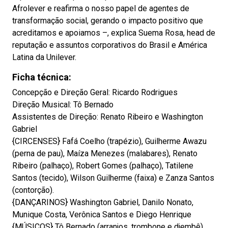
Afrolever e reafirma o nosso papel de agentes de
transformação social, gerando o impacto positivo que
acreditamos e apoiamos –, explica Suema Rosa, head de
reputação e assuntos corporativos do Brasil e América
Latina da Unilever.
Ficha técnica:
Concepção e Direção Geral: Ricardo Rodrigues
Direção Musical: Tô Bernado
Assistentes de Direção: Renato Ribeiro e Washington
Gabriel
{CIRCENSES} Fafá Coelho (trapézio), Guilherme Awazu
(perna de pau), Maíza Menezes (malabares), Renato
Ribeiro (palhaço), Robert Gomes (palhaço), Tatilene
Santos (tecido), Wilson Guilherme (faixa) e Zanza Santos
(contorção).
{DANÇARINOS} Washington Gabriel, Danilo Nonato,
Munique Costa, Verônica Santos e Diego Henrique
{MÚSICOS} Tô Bernado (arranjos, trombone e djembê),