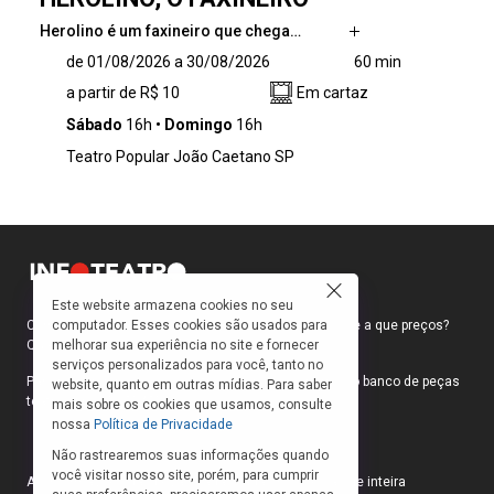
Herolino é um faxineiro que chega…
Herolino é um faxineiro que chega para seu
de 01/08/2026 a 30/08/2026
60 min
primeiro dia de trabalho em um lugar muito
a partir de R$ 10
Em cartaz
diferente de todos os outros: um circo. Ao
perceber que está sozinho no picadeiro, deixa
Sábado
16h
Domingo
16h
a imaginação tomar conta da rotina. Entre
Teatro Popular João Caetano SP
vassouras, espanadores e baldes, passa a
brincar de ser artista e transforma a faxina
em um verdadeiro show, criando números de
equilibrismo, malabarismo e acrobacias com
objetos comuns do dia a dia.
Este website armazena cookies no seu
computador. Esses cookies são usados para
Como faço para ir ao teatro? Onde compro ingressos e a que preços?
melhorar sua experiência no site e fornecer
Quais peças estão em cartaz?
serviços personalizados para você, tanto no
Para responder a essas e outras perguntas, criamos o banco de peças
website, quanto em outras mídias. Para saber
teatrais do INFOTEATRO.
mais sobre os cookies que usamos, consulte
nossa
Política de Privacidade
Não rastrearemos suas informações quando
você visitar nosso site, porém, para cumprir
As informações das peças cadastradas no site são de inteira