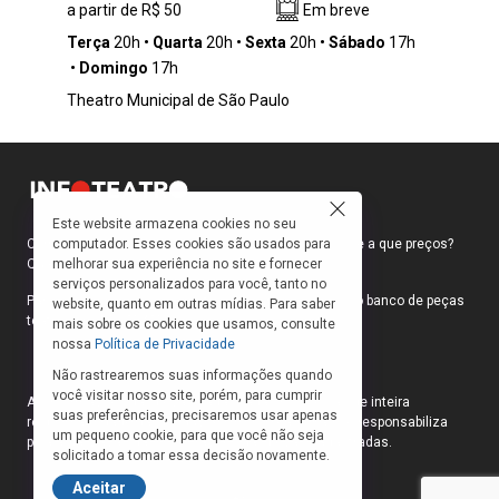
a partir de R$ 50
Em breve
diálogo entre distintas linhagens de dança,
como o balé, o jumpstyle e as danças urbanas
Terça
20h
Quarta
20h
Sexta
20h
Sábado
17h
e populares. A proposta investiga de maneira
Domingo
17h
provocativa as possibilidades de articulação
Theatro Municipal de São Paulo
entre corpos, contextos e manifestações
culturais, destacando as dinâmicas e a
singularidade de uma cidade como São Paulo.
Nesse cenário, o movimento do elenco vai
além da técnica, atuando como matéria para
explorar e compreender as interações do
Este website armazena cookies no seu
computador. Esses cookies são usados para
Como faço para ir ao teatro? Onde compro ingressos e a que preços?
corpo com o ambiente.
melhorar sua experiência no site e fornecer
Quais peças estão em cartaz?
serviços personalizados para você, tanto no
Para responder a essas e outras perguntas, criamos o banco de peças
website, quanto em outras mídias. Para saber
teatrais do INFOTEATRO.
mais sobre os cookies que usamos, consulte
nossa
Política de Privacidade
Não rastrearemos suas informações quando
você visitar nosso site, porém, para cumprir
As informações das peças cadastradas no site são de inteira
suas preferências, precisaremos usar apenas
responsabilidade das produções. O Infoteatro não se responsabiliza
um pequeno cookie, para que você não seja
pela atualização das informações das peças cadastradas.
solicitado a tomar essa decisão novamente.
Aceitar