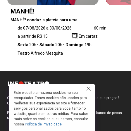
MANHÊ!
MANHÊ! conduz a plateia para uma…
MANHÊ! conduz a plateia para uma incursão
de 07/08/2026 a 30/08/2026
60 min
ao maravilhoso, misterioso, paradoxal e
a partir de R$ 15
Em cartaz
assustador mundo da “maternagem” – esse
termo cunhado com precisão para deixar, na
Sexta
20h
Sábado
20h
Domingo
19h
maioria das vezes, exclusivamente a cargo da
Teatro Alfredo Mesquita
mãe os cuidados e as responsabilidade sobre
a criança.
Este website armazena cookies no seu
computador. Esses cookies são usados para
Como faço para ir ao teatro? Onde compro ingressos e a que preços?
melhorar sua experiência no site e fornecer
Quais peças estão em cartaz?
serviços personalizados para você, tanto no
Para responder a essas e outras perguntas, criamos o banco de peças
website, quanto em outras mídias. Para saber
teatrais do INFOTEATRO.
mais sobre os cookies que usamos, consulte
nossa
Política de Privacidade