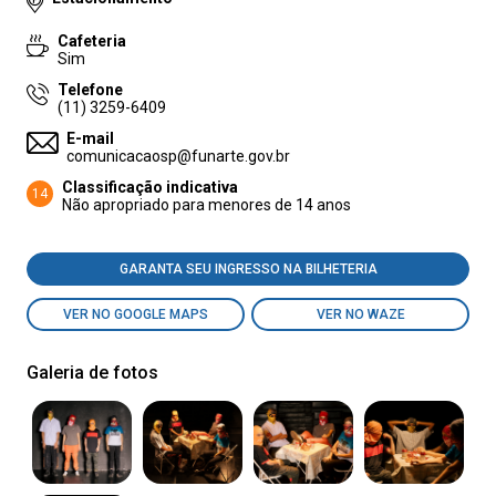
Cafeteria
Sim
Telefone
(11) 3259-6409
E-mail
comunicacaosp@funarte.gov.br
Classificação indicativa
14
Não apropriado para menores de 14 anos
GARANTA SEU INGRESSO NA BILHETERIA
VER NO GOOGLE MAPS
VER NO WAZE
Galeria de fotos