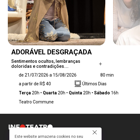
ADORÁVEL DESGRAÇADA
Sentimentos ocultos, lembranças
doloridas e contradições.…
Sentimentos ocultos, lembranças doloridas e
de 21/07/2026 a 15/08/2026
80 min
contradições. O espectador é convidado a
a partir de R$ 40
Últimos Dias
embarcar com Guta em uma jornada de
autodescoberta e redenção, quando o
Terça
20h
Quarta
20h
Quinta
20h
Sábado
16h
passado bate à sua porta porta.
Teatro Commune
Este website armazena cookies no seu