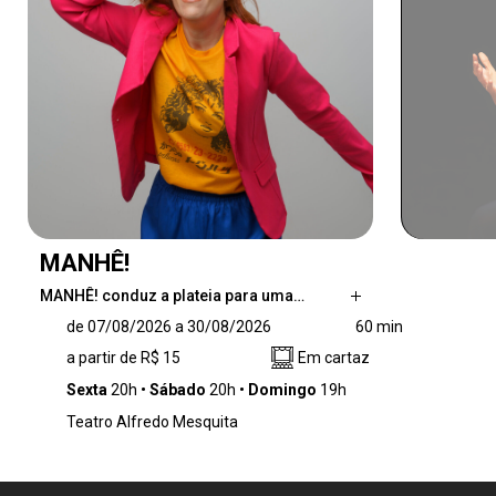
MANHÊ!
MANHÊ! conduz a plateia para uma…
MANHÊ! conduz a plateia para uma incursão
de 07/08/2026 a 30/08/2026
60 min
ao maravilhoso, misterioso, paradoxal e
a partir de R$ 15
Em cartaz
assustador mundo da “maternagem” – esse
termo cunhado com precisão para deixar, na
Sexta
20h
Sábado
20h
Domingo
19h
maioria das vezes, exclusivamente a cargo da
Teatro Alfredo Mesquita
mãe os cuidados e as responsabilidade sobre
a criança.