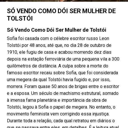
SÓ VENDO COMO DÓI SER MULHER DE
TOLSTÓI
Só Vendo Como Dói Ser Mulher de Tolstói
Sofia foi casada com o célebre escritor russo Leon
Tolstói por 48 anos, até que, no dia 28 de outubro de
1910, ele fugiu de casa e acabou morrendo dez dias
depois na estação ferroviária de uma pequena vila a 300
quilômetros de distância. A culpa sobre a morte do
famoso escritor recaiu sobre Sofia, que foi considerada
uma megera da qual Tolstói havia fugido e, por isso,
morrera. Foram quase 50 anos de brigas entre o escritor
e a esposa. Um século de machismo estrutural, somado
à imensa fama planetária e importância da obra de
Tolstói, legou à Sofia o papel de megera. No entanto, o
movimento feminista vem corrigindo essa injustiça.
Durante toda a relação, cada qual retratou em diários o
que se passava entre eles, em detalhes. É a leitura atual