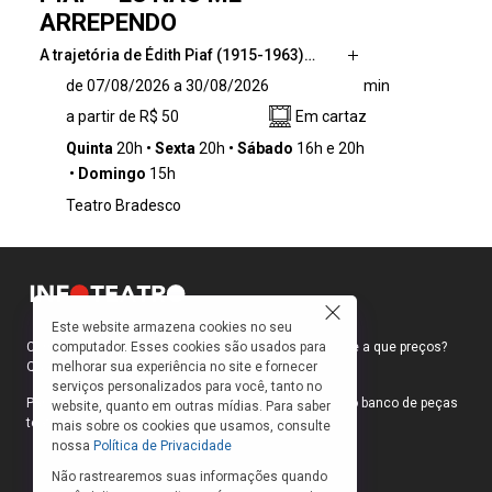
ARREPENDO
A trajetória de Édith Piaf (1915-1963)…
A trajetória de Édith Piaf (1915-1963) é
de 07/08/2026 a 30/08/2026
min
marcada por imenso sucesso, mas também
a partir de R$ 50
Em cartaz
por muitas perdas, tropeços, recomeços,
desafios e superações. Uma das maiores
Quinta
20h
Sexta
20h
Sábado
16h e 20h
vozes do século XX, a cantora francesa
Domingo
15h
eternizou sucessos e transformou em canto e
Teatro Bradesco
potência criativa toda a sua acidentada
biografia. Com a estreia de ‘PIAF – Eu não me
arrependo’, sua história vai ressurgir nos
palcos em um espetáculo inédito, com
dramaturgia de Newton Moreno e Alessandro
Toller, direção de Sergio Módena, Laila Garin
Este website armazena cookies no seu
computador. Esses cookies são usados para
Como faço para ir ao teatro? Onde compro ingressos e a que preços?
no papel-título em mais uma superprodução
melhorar sua experiência no site e fornecer
Quais peças estão em cartaz?
da Aventura.
serviços personalizados para você, tanto no
Para responder a essas e outras perguntas, criamos o banco de peças
website, quanto em outras mídias. Para saber
teatrais do INFOTEATRO.
mais sobre os cookies que usamos, consulte
nossa
Política de Privacidade
Não rastrearemos suas informações quando