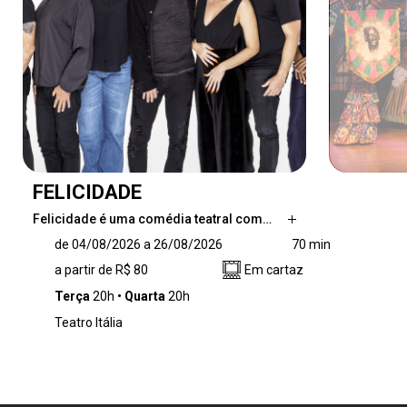
FELICIDADE
Felicidade é uma comédia teatral com…
Felicidade é uma comédia teatral com cara de
de 04/08/2026 a 26/08/2026
70 min
quadrinhos e ambiente de show musical que
a partir de R$ 80
Em cartaz
conta a história de uma escritora que acorda
feliz sem ter o menor motivo. Como a tal
Terça
20h
Quarta
20h
felicidade não vai embora, ela tem de se
Teatro Itália
adaptar a sua nova personalidade, mas será
que os outros vão se adaptar a ela?