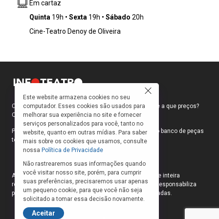
Em cartaz
marcados pela resistência popular. Inspirado
no teatro de revista, no teatro épico e na
Quinta
19h
Sexta
19h
Sábado
20h
cultura popular brasileira, o espetáculo reúne
Cine-Teatro Denoy de Oliveira
16 atores, atrizes e quatro músicos em uma
jornada que atravessa diferentes períodos
históricos, combinando humor, música e
reflexão crítica sobre a formação do país.
Este website armazena cookies no seu
computador. Esses cookies são usados para
Como faço para ir ao teatro? Onde compro ingressos e a que preços?
melhorar sua experiência no site e fornecer
Quais peças estão em cartaz?
serviços personalizados para você, tanto no
Para responder a essas e outras perguntas, criamos o banco de peças
website, quanto em outras mídias. Para saber
teatrais do INFOTEATRO.
mais sobre os cookies que usamos, consulte
nossa
Política de Privacidade
Não rastrearemos suas informações quando
você visitar nosso site, porém, para cumprir
As informações das peças cadastradas no site são de inteira
suas preferências, precisaremos usar apenas
responsabilidade das produções. O Infoteatro não se responsabiliza
um pequeno cookie, para que você não seja
pela atualização das informações das peças cadastradas.
solicitado a tomar essa decisão novamente.
Aceitar