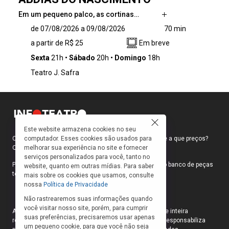
Em um pequeno palco, as cortinas…
Em um pequeno palco, as cortinas ainda
de 07/08/2026 a 09/08/2026
70 min
fechadas, é o primeiro dia de ensaio de uma
a partir de R$ 25
Em breve
peça que pretende não apenas revisitar a
história de um dos maiores ícones da luta pela
Sexta
21h
Sábado
20h
Domingo
18h
igualdade racial no Brasil, mas também evocar
Teatro J. Safra
as emoções, os desafios e as vivências de
dois homens negros que, ali, representam a
memória viva de uma luta. Esse é o ponto de
partida do espetáculo “Abdias do Nascimento”.
Este website armazena cookies no seu
computador. Esses cookies são usados para
Como faço para ir ao teatro? Onde compro ingressos e a que preços?
melhorar sua experiência no site e fornecer
Quais peças estão em cartaz?
serviços personalizados para você, tanto no
Para responder a essas e outras perguntas, criamos o banco de peças
website, quanto em outras mídias. Para saber
teatrais do INFOTEATRO.
mais sobre os cookies que usamos, consulte
nossa
Política de Privacidade
Não rastrearemos suas informações quando
você visitar nosso site, porém, para cumprir
As informações das peças cadastradas no site são de inteira
suas preferências, precisaremos usar apenas
responsabilidade das produções. O Infoteatro não se responsabiliza
um pequeno cookie, para que você não seja