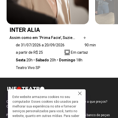
INTER ALIA
Assim como em ‘Prima Facie’, Suzie…
Assim como em ‘Prima Facie’, Suzie Miller
de 31/07/2026 a 20/09/2026
90 min
mergulha no universo jurídico para debater
a partir de R$ 25
Em cartaz
temas como responsabilidade, moral, poder e
os conflitos éticos entre vida pública e privada.
Sexta
20h
Sábado
20h
Domingo
18h
Nesta nova peça, Jessica (Drica Moraes) é
Teatro Vivo SP
uma juíza ética e profundamente
comprometida em tornar o sistema judiciário
mais humano e acolhedor.
Este website armazena cookies no seu
computador. Esses cookies são usados para
Como faço para ir ao teatro? Onde compro ingressos e a que preços?
melhorar sua experiência no site e fornecer
Quais peças estão em cartaz?
serviços personalizados para você, tanto no
Para responder a essas e outras perguntas, criamos o banco de peças
website, quanto em outras mídias. Para saber