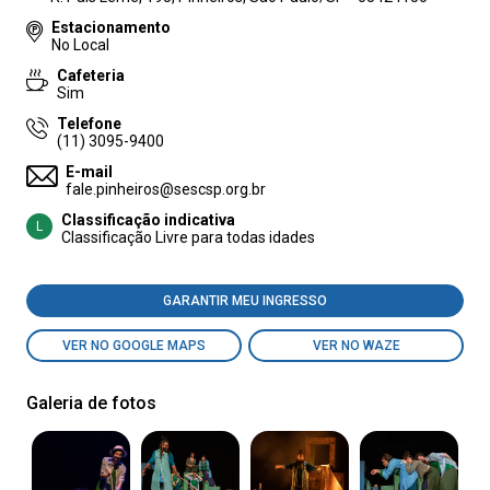
Estacionamento
No Local
Cafeteria
Sim
Telefone
(11) 3095-9400
E-mail
fale.pinheiros@sescsp.org.br
Classificação indicativa
L
Classificação Livre para todas idades
GARANTIR MEU INGRESSO
VER NO GOOGLE MAPS
VER NO WAZE
Galeria de fotos