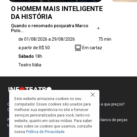
O HOMEM MAIS INTELIGENTE
DA HISTÓRIA
Quando o renomado psiquiatra Marco
Polo…
Quando o renomado psiquiatra Marco Polo vai
de 01/08/2026 a 29/08/2026
75 min
a Jerusalém participar de uma reunião na
a partir de R$ 50
Em cartaz
ONU, ele é desafiado a estudar a mente do
homem mais famoso da história: Jesus.
Sábado
18h
Marco Polo, um dos maiores ateus da
Teatro Itália
atualidade, recusa-se, mas é instigado por
uma plateia de intelectuais a realizar essa
empreitada e aceita. É, então, montada uma
mesa-redonda, composta por brilhantes
profissionais para analisar a mente de Jesus
Este website armazena cookies no seu
sob os ângulos da ciência e, não, da religião. A
computador. Esses cookies são usados para
Como faço para ir ao teatro? Onde compro ingressos e a que preços?
partir disso, o personagem começa uma
melhorar sua experiência no site e fornecer
Quais peças estão em cartaz?
jornada épica para saber se Jesus era um
serviços personalizados para você, tanto no
mestre em ter autocontrole, gerir sua emoção,
Para responder a essas e outras perguntas, criamos o banco de peças
website, quanto em outras mídias. Para saber
teatrais do INFOTEATRO.
trabalhar perdas e frustrações, libertar sua
mais sobre os cookies que usamos, consulte
nossa
Política de Privacidade
criatividade e formar pensadores. Ao estudar