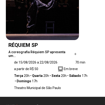
RÉQUIEM SP
A coreografia Réquiem SP apresenta
um…
A coreografia Réquiem SP apresenta um
de 15/08/2026 a 22/08/2026
70 min
desafio e um exercício que estabelece um
a partir de R$ 50
Em breve
diálogo entre distintas linhagens de dança,
como o balé, o jumpstyle e as danças urbanas
Terça
20h
Quarta
20h
Sexta
20h
Sábado
17h
e populares. A proposta investiga de maneira
Domingo
17h
provocativa as possibilidades de articulação
Theatro Municipal de São Paulo
entre corpos, contextos e manifestações
culturais, destacando as dinâmicas e a
singularidade de uma cidade como São Paulo.
Nesse cenário, o movimento do elenco vai