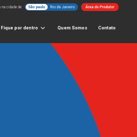
 na cidade de:
São paulo
Rio de Janeiro
Área do Produtor
Fique por dentro
Quem Somos
Contato