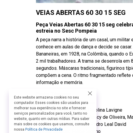
VEIAS ABERTAS 60 30 15 SEG
Peça Veias Abertas 60 30 15 seg celebr
estreia no Sesc Pompeia
A peça narra a história de um casal, um militar 
conhece em aulas de dança e decide se casar
Bananeiras, em 1928, na Colômbia, quando o E
2 mil trabalhadores. A trama se desenrola em 
segundos. Máscaras tradicionais, figurinos tí
compõem a cena. O ritmo fragmentado reflet
informação e memória.
Ficha Técnica:
Este website armazena cookies no seu
Direção: Marco André Nunes
computador. Esses cookies são usados para
melhorar sua experiência no site e fornecer
Texto: Pedro Kosovski e Carolina Lavigne
serviços personalizados para você, tanto no
Elenco: Carolina Virgüez, Juracy de Oliveira, 
website, quanto em outras mídias. Para saber
Músicos: Felipe Storino e Pedro Leal David
mais sobre os cookies que usamos, consulte
nossa
Política de Privacidade
Direção Musical: Felipe Storino