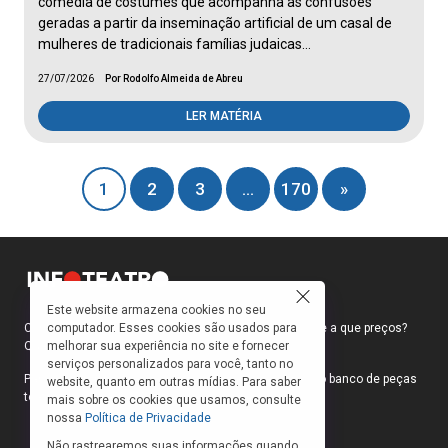
comédia de costumes que acompanha as confusões
geradas a partir da inseminação artificial de um casal de
mulheres de tradicionais famílias judaicas…
27/07/2026
Por Rodolfo Almeida de Abreu
LER MATÉRIA
1
2
3
…
170
»
Este website armazena cookies no seu
computador. Esses cookies são usados para
Como faço para ir ao teatro? Onde compro ingressos e a que preços?
melhorar sua experiência no site e fornecer
Quais peças estão em cartaz?
serviços personalizados para você, tanto no
Para responder a essas e outras perguntas, criamos o banco de peças
website, quanto em outras mídias. Para saber
teatrais do INFOTEATRO.
mais sobre os cookies que usamos, consulte
nossa
Política de Privacidade
Não rastrearemos suas informações quando