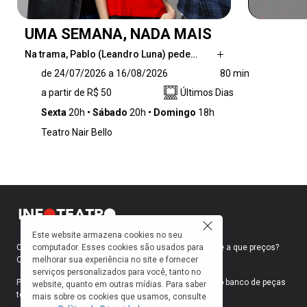
UMA SEMANA, NADA MAIS
Na trama, Pablo (Leandro Luna) pede…
Na trama, Pablo (Leandro Luna) pede ao seu
de 24/07/2026 a 16/08/2026
80 min
melhor amigo Martín (Beto Schultz) que vá
a partir de R$ 50
Últimos Dias
morar com ele e sua namorada Sofía
(Julianne Trevisol). O objetivo é claro:
Sexta
20h
Sábado
20h
Domingo
18h
desestabilizar a relação para provocar o fim
Teatro Nair Bello
do namoro. O plano se estende por uma
semana – tempo suficiente para expor
fragilidades, egoísmos e contradições dos três
personagens. A convivência forçada serve de
pano de fundo para discutir os limites dos
relacionamentos afetivos contemporâneos,
por meio do humor. A encenação aposta no
Este website armazena cookies no seu
riso como meio de provocar reflexão sobre o
computador. Esses cookies são usados para
Como faço para ir ao teatro? Onde compro ingressos e a que preços?
modo como construímos – e desmontamos –
melhorar sua experiência no site e fornecer
Quais peças estão em cartaz?
nossas relações interpessoais.
serviços personalizados para você, tanto no
Para responder a essas e outras perguntas, criamos o banco de peças
website, quanto em outras mídias. Para saber
teatrais do INFOTEATRO.
mais sobre os cookies que usamos, consulte