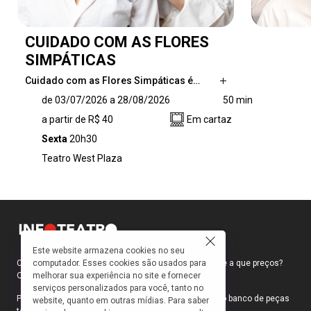
CUIDADO COM AS FLORES
SIMPÁTICAS
Cuidado com as Flores Simpáticas é…
Cuidado com as Flores Simpáticas é um
de 03/07/2026 a 28/08/2026
50 min
espetáculo transmidiático que reúne três
a partir de R$ 40
Em cartaz
monólogos femininos intensos e provocativos.
Entre afeto, raiva e desejo, vozes de mulheres
Sexta
20h30
habitam a cena com ironia, delicadeza e
Teatro West Plaza
coragem, convidando o público a uma
experiência sensorial que ultrapassa os limites
do teatro.
Este website armazena cookies no seu
computador. Esses cookies são usados para
Como faço para ir ao teatro? Onde compro ingressos e a que preços?
melhorar sua experiência no site e fornecer
Quais peças estão em cartaz?
serviços personalizados para você, tanto no
Para responder a essas e outras perguntas, criamos o banco de peças
website, quanto em outras mídias. Para saber
teatrais do INFOTEATRO.