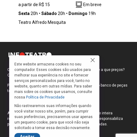
a partir de R$ 15
Em breve
assustador mundo da “maternagem” – esse
termo cunhado com precisão para deixar, na
Sexta
20h
Sábado
20h
Domingo
19h
maioria das vezes, exclusivamente a cargo da
Teatro Alfredo Mesquita
mãe os cuidados e as responsabilidade sobre
a criança.
Este website armazena cookies no seu
computador. Esses cookies são usados para
Como faço para ir ao teatro? Onde compro ingressos e a que preços?
melhorar sua experiência no site e fornecer
Quais peças estão em cartaz?
serviços personalizados para você, tanto no
Para responder a essas e outras perguntas, criamos o banco de peças
website, quanto em outras mídias. Para saber
teatrais do INFOTEATRO.
mais sobre os cookies que usamos, consulte
nossa
Política de Privacidade
Não rastrearemos suas informações quando
você visitar nosso site, porém, para cumprir
As informações das peças cadastradas no site são de inteira
suas preferências, precisaremos usar apenas
responsabilidade das produções. O Infoteatro não se responsabiliza
um pequeno cookie, para que você não seja
pela atualização das informações das peças cadastradas.
solicitado a tomar essa decisão novamente.
Aceitar