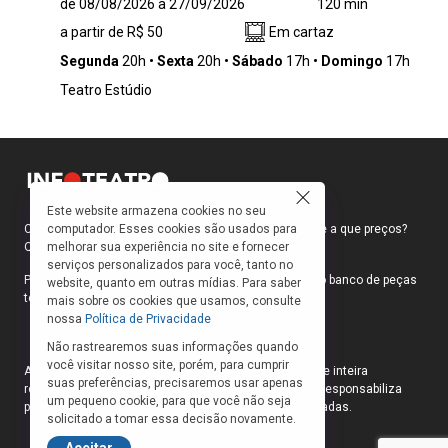
de 08/08/2026 a 27/09/2026
120 min
inteligente filho de Brâmane, a deixar a casa
a partir de R$ 50
Em cartaz
dos pais. Seguido por seu melhor amigo,
Govinda, ambos aderem aos samanas,
Segunda
20h
Sexta
20h
Sábado
17h
Domingo
17h
vertente espiritual que busca a iluminação
Teatro Estúdio
através da mortificação do corpo. Em seguida,
desconfiado e desiludido com as doutrinas,
Sidarta conhece o próprio Buda e dele
também se afasta, determinado a encontrar
seu próprio caminho ou a morte. Estabelece
relação com uma cortesã da cidade, torna-se
Este website armazena cookies no seu
comerciante, embrenha-se no vício e no
computador. Esses cookies são usados para
Como faço para ir ao teatro? Onde compro ingressos e a que preços?
materialismo, para novamente deixar tudo
melhorar sua experiência no site e fornecer
Quais peças estão em cartaz?
serviços personalizados para você, tanto no
para trás e retornar à simplicidade, junto a um
Para responder a essas e outras perguntas, criamos o banco de peças
website, quanto em outras mídias. Para saber
barqueiro que se revela um mestre e amigo.
teatrais do INFOTEATRO.
mais sobre os cookies que usamos, consulte
Continuamente, encontramos ao longo do
nossa
Política de Privacidade
texto dramaturgias de aprisionamento e
Não rastrearemos suas informações quando
libertação, que descortinam suas ilusões e
você visitar nosso site, porém, para cumprir
As informações das peças cadastradas no site são de inteira
aprofundam sua subjetividade.
suas preferências, precisaremos usar apenas
responsabilidade das produções. O Infoteatro não se responsabiliza
um pequeno cookie, para que você não seja
pela atualização das informações das peças cadastradas.
solicitado a tomar essa decisão novamente.