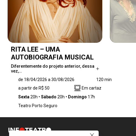
RITA LEE – UMA
AUTOBIOGRAFIA MUSICAL
Diferentemente do projeto anterior, dessa
vez,…
Diferentemente do projeto anterior, dessa
de 18/04/2026 a 30/08/2026
120 min
vez, Mel conta a história de Rita com base no
a partir de R$ 50
Em cartaz
livro da cantora, lançado em 2016 e um dos
maiores sucessos editoriais do Brasil. O livro
Sexta
20h
Sábado
20h
Domingo
17h
narra os altos e baixos da carreira de Rita com
Teatro Porto Seguro
uma honestidade escancarada, a ponto de ter
sido apontado como “ensinamento à classe
artística” pelo jornal O Estado de São Paulo. A
ideia do novo musical surgiu quando Mel
gravou a versão em audiolivro, como Rita, em