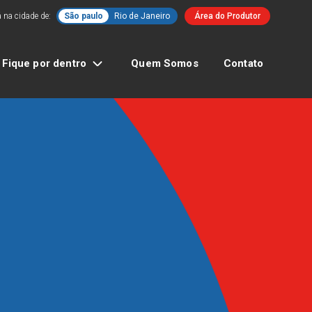
 na cidade de:
São paulo
Rio de Janeiro
Área do Produtor
Fique por dentro
Quem Somos
Contato