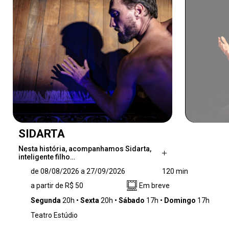
SIDARTA
Nesta história, acompanhamos Sidarta,
inteligente filho…
Nesta história, acompanhamos Sidarta,
de 08/08/2026 a 27/09/2026
120 min
inteligente filho de Brâmane, a deixar a casa
a partir de R$ 50
Em breve
dos pais. Seguido por seu melhor amigo,
Govinda, ambos aderem aos samanas,
Segunda
20h
Sexta
20h
Sábado
17h
Domingo
17h
vertente espiritual que busca a iluminação
Teatro Estúdio
através da mortificação do corpo. Em seguida,