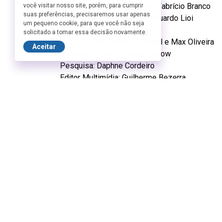
Supervisão de Dramaturgia: Fabrício Branco
você visitar nosso site, porém, para cumprir
suas preferências, precisaremos usar apenas
Direção de Arte: Oswaldo Eduardo Lioi
um pequeno cookie, para que você não seja
Iluminação: Hebert Said
solicitado a tomar essa decisão novamente.
Trilha Sonora: Carmen Frenzel e Max Oliveira
Aceitar
Designer Gráfico: Thiago Ristow
Pesquisa: Daphne Cordeiro
Editor Multimídia: Guilherme Bezerra
Assessoria de Imprensa: Carlos Pinho
Mídias Sociais: Lucas Gouveia
Produção: Max Oliveira
Gaby Freitaz e Thiago Prado
Realização: Poeira da História