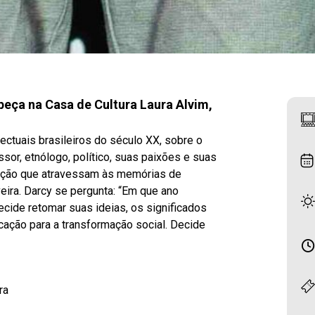
 peça na Casa de Cultura Laura Alvim,
lectuais brasileiros do século XX, sobre o
ssor, etnólogo, político, suas paixões e suas
ação que atravessam às memórias de
veira. Darcy se pergunta: “Em que ano
cide retomar suas ideias, os significados
ucação para a transformação social. Decide
ra