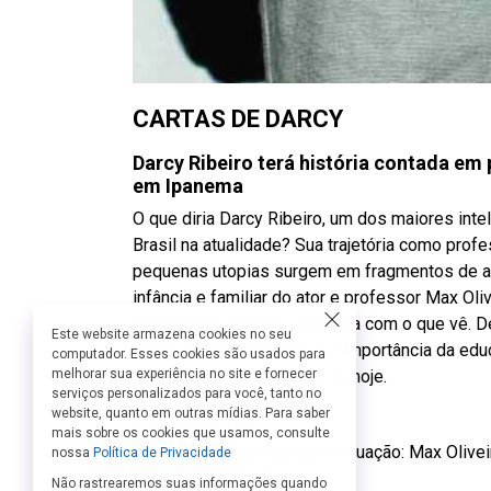
CARTAS DE DARCY
Darcy Ribeiro terá história contada em
em Ipanema
O que diria Darcy Ribeiro, um dos maiores inte
Brasil na atualidade? Sua trajetória como profe
pequenas utopias surgem em fragmentos de 
infância e familiar do ator e professor Max Oli
estamos? ” 2023! Se assusta com o que vê. De
Este website armazena cookies no seu
sobre o povo brasileiro e a importância da ed
computador. Esses cookies são usados para
melhorar sua experiência no site e fornecer
escrever cartas ao Brasil de hoje.
serviços personalizados para você, tanto no
website, quanto em outras mídias. Para saber
Ficha técnica:
mais sobre os cookies que usamos, consulte
Idealização, Dramaturgia e Atuação: Max Olivei
nossa
Política de Privacidade
Direção: Carmen Frenzel
Não rastrearemos suas informações quando