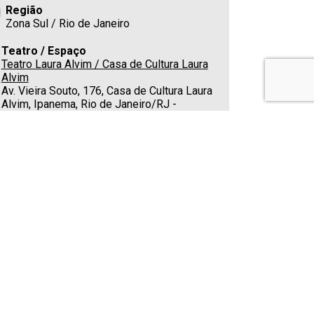
Região
Zona Sul / Rio de Janeiro
Teatro / Espaço
Teatro Laura Alvim / Casa de Cultura Laura
Alvim
Av. Vieira Souto, 176, Casa de Cultura Laura
Alvim, Ipanema, Rio de Janeiro/RJ -
22420004
Estacionamento
Nas redondezas
Cafeteria
Sim
Telefone
(21) 2332-2016
E-mail
lauralvim@gmail.com
Classificação indicativa