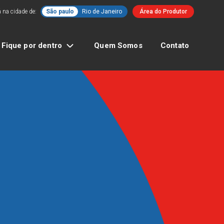
 na cidade de:
São paulo
Rio de Janeiro
Área do Produtor
Fique por dentro
Quem Somos
Contato