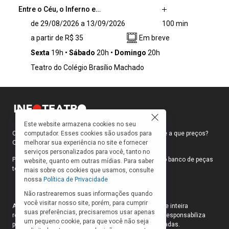
Entre o Céu, o Inferno e…
Entre o Céu, o Inferno e a corte papal, uma
de 29/08/2026 a 13/09/2026
100 min
reunião extraordinária é convocada para
a partir de R$ 35
Em breve
decidir o destino da humanidade. Inspirado na
obra do dramaturgo alemão Oskar Panizza,
Sexta
19h
Sábado
20h
Domingo
20h
Concílio do Amor é uma sátira provocadora
Teatro do Colégio Brasílio Machado
que atravessa mais de um século desafiando
dogmas, expondo a hipocrisia do poder e
questionando os limites entre moral, desejo,
fé e liberdade.
Este website armazena cookies no seu
computador. Esses cookies são usados para
Como faço para ir ao teatro? Onde compro ingressos e a que preços?
melhorar sua experiência no site e fornecer
Quais peças estão em cartaz?
serviços personalizados para você, tanto no
Para responder a essas e outras perguntas, criamos o banco de peças
website, quanto em outras mídias. Para saber
teatrais do INFOTEATRO.
mais sobre os cookies que usamos, consulte
nossa
Política de Privacidade
Não rastrearemos suas informações quando
você visitar nosso site, porém, para cumprir
As informações das peças cadastradas no site são de inteira
suas preferências, precisaremos usar apenas
responsabilidade das produções. O Infoteatro não se responsabiliza
um pequeno cookie, para que você não seja
pela atualização das informações das peças cadastradas.