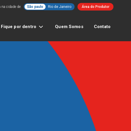
 na cidade de:
São paulo
Rio de Janeiro
Área do Produtor
Fique por dentro
Quem Somos
Contato