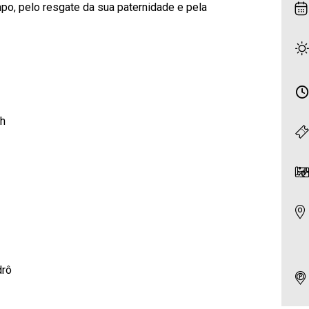
mpo, pelo resgate da sua paternidade e pela
ah
drô