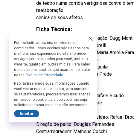
de teatro numa corrida vertiginosa contra o te
reelaboração
cênica de seus afetos.
Ficha Técnica:
Dramaturgia, concepção e atuação: Dugg Mont
Este website armazena cookies no seu
Direção Artística: Biagio Pecorelli
computador. Esses cookies são usados para
Provocação/dramaturgismo: Maria Amélia Far
melhorar sua experiência no site e fornecer
Preparação de Ator: Lu Borghi
serviços personalizados para você, tanto no
website, quanto em outras mídias. Para saber
Orientação de corpo: Caio D’aguilar
mais sobre os cookies que usamos, consulte
Direção de Produção: Priscila Prade
nossa
Política de Privacidade
Iluminação: André Pierre
Não rastrearemos suas informações quando
Figurino: Karen Brusttolin
você visitar nosso site, porém, para cumprir
suas preferências, precisaremos usar apenas
Cenografia/Direção de arte: Rafael Bicudo
um pequeno cookie, para que você não seja
Trilha sonora original: Alê Prade
solicitado a tomar essa decisão novamente.
Desenho de som: Dugg Mont
Aceitar
Programação e operação de vídeo: Rafael Dro
Direção de palco: Douglas Fernandes:
Contrarregragem: Matheus Cocchi