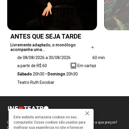
ANTES QUE SEJA TARDE
Livremente adaptado, o monólogo
acompanha uma…
Livremente adaptado, o monólogo
de 08/08/2026 a 30/08/2026
60 min
acompanha uma mulher que revisita
a partir de R$ 60
Em cartaz
episódios da infância e da vida adulta, dando
voz a personagens, lembranças e situações
Sábado
20h30
Domingo
20h30
que atravessam diferentes fases da
Teatro Ruth Escobar
existência. Entre humor, emoção e poesia, a
narrativa constrói um retrato sensível das
relações familiares e do modo como o tempo
transforma a nossa percepção do mundo.
Este website armazena cookies no seu
computador. Esses cookies são usados para
Como faço para ir ao teatro? Onde compro ingressos e a que preços?
melhorar sua experiência no site e fornecer
Quais peças estão em cartaz?