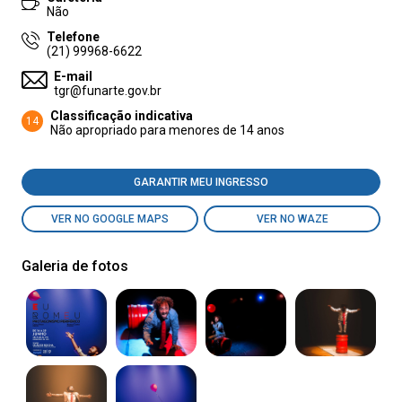
Não
Telefone
(21) 99968-6622
E-mail
tgr@funarte.gov.br
Classificação indicativa
14
Não apropriado para menores de 14 anos
GARANTIR MEU INGRESSO
VER NO GOOGLE MAPS
VER NO WAZE
Galeria de fotos