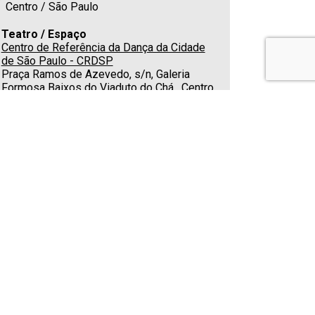
Centro / São Paulo
Teatro / Espaço
Centro de Referência da Dança da Cidade
de São Paulo - CRDSP
Praça Ramos de Azevedo, s/n, Galeria
Formosa Baixos do Viaduto do Chá , Centro
Histórico de São Paulo, São Paulo/SP -
01037000
Estacionamento
Nas redondezas
Cafeteria
Não
Telefone
(11) 3214-3249
E-mail
curadoria.crddanca@gmail.com
Classificação indicativa