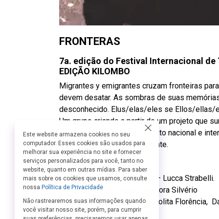
FRONTERAS
7a. edição do Festival Internacional d
EDIÇÃO KILOMBO
Migrantes y emigrantes cruzam fronteiras para
devem desatar. As sombras de suas memórias 
desconhecido. Elus/elas/eles se Ellos/ellas/e
Um grupo criando a partir de um projeto que su
de diversas regiões em âmbito nacional e inter
Este website armazena cookies no seu
criam um grupo plural e potente.
computador. Esses cookies são usados para
melhorar sua experiência no site e fornecer
serviços personalizados para você, tanto no
Ficha Técnica:
website, quanto em outras mídias. Para saber
Dramaturgo e dramaturgista – Lucca Strabelli.
mais sobre os cookies que usamos, consulte
nossa
Política de Privacidade
Direção – Mario Tadeo y Débora Silvério
Atuação – Alicia Machaca, Cholita Florência, D
Não rastrearemos suas informações quando
você visitar nosso site, porém, para cumprir
Sonoplastia – Dante Dantas.
suas preferências, precisaremos usar apenas