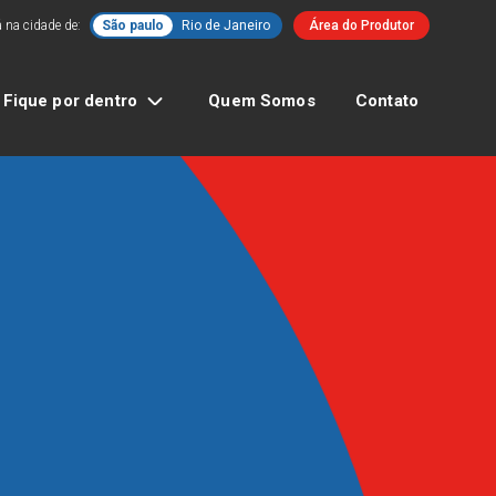
 na cidade de:
São paulo
Rio de Janeiro
Área do Produtor
Fique por dentro
Quem Somos
Contato