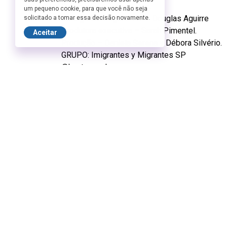
Iluminação – Tatiana Roz.
um pequeno cookie, para que você não seja
Cenografia e figurinista – Douglas Aguirre
solicitado a tomar essa decisão novamente.
Produtora executiva – Sarah Pimentel.
Aceitar
Produção – Daniela Serena y Débora Silvério.
GRUPO: Imigrantes y Migrantes SP
@knotss.nudos.nos
@imigrantesymigrantesspet
ORIGEM: São Paulo – Brasil/Bolívia/Venezuel