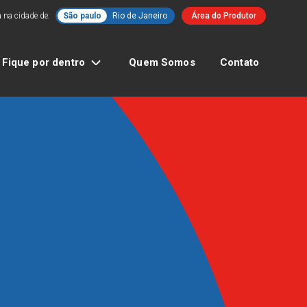
 na cidade de:
São paulo
Rio de Janeiro
Área do Produtor
Fique por dentro
Quem Somos
Contato