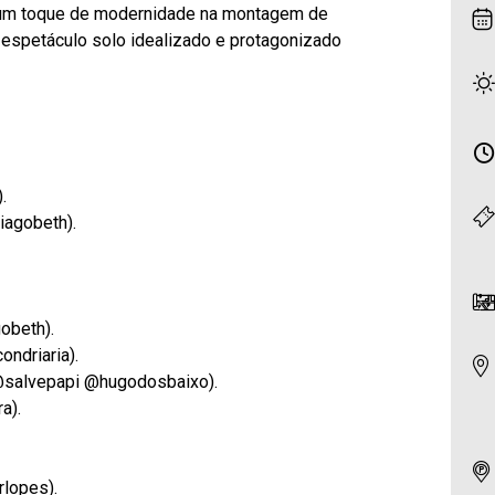
 um toque de modernidade na montagem de
s, espetáculo solo idealizado e protagonizado
.
iagobeth).
obeth).
ndriaria).
@salvepapi @hugodosbaixo).
a).
rlopes).