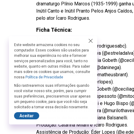
dramaturgo Plínio Marcos (1935-1999) ganha
Inútil Canto e Inútil Pranto Pelos Anjos Caído
pelo ator Ícaro Rodrigues.
Ficha Técnica:
Texto: Plínio Marcos.
Este website armazena cookies no seu
Ator: Ícaro Rodrigues (@icarorodriguesabc).
computador. Esses cookies são usados para
Direção: Roberta Estrela D’Alva (@estreladalva)
melhorar sua experiência no site e fornecer
Assistência de Direção: Cecília Gobeth (@cecil
serviços personalizados para você, tanto no
website, quanto em outras mídias. Para saber
Direção Musical: Dani Nega (@daninega).
mais sobre os cookies que usamos, consulte
Iluminação: Matheus Brant (@matheusbrant).
nossa
Política de Privacidade
Figurino: Éder Lopes (@e.ederlopes).
Não rastrearemos suas informações quando
Preparação Corporal: Cecília Gobeth (@ceciliag
você visitar nosso site, porém, para cumprir
Operação de Luz: Matheus Espessoto (@mitoco
suas preferências, precisaremos usar apenas
um pequeno cookie, para que você não seja
Operação de Som: André Papi e Hugo Bispo (
solicitado a tomar essa decisão novamente.
Design Gráfico: Murilo Thaveira (@murilothaveir
Aceitar
Assessoria de Imprensa: Adriana Balsanelli.
Produção: Catarina Milani e Ícaro Rodrigues.
Assistência de Produção: Éder Lopes (@e.ede