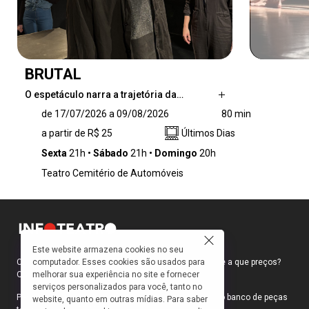
BRUTAL
O espetáculo narra a trajetória da…
O espetáculo narra a trajetória da seita 'Legião
de 17/07/2026 a 09/08/2026
80 min
do Amor', sob a liderança de Estevão, um
a partir de R$ 25
Últimos Dias
homem que prega estar em permanente
contato com Deus por meio das forças da
Sexta
21h
Sábado
21h
Domingo
20h
natureza. Ele atrai para seu grupo jovens sem
Teatro Cemitério de Automóveis
perspectivas de vida que buscam um sentido.
No princípio, tudo parece inocente, mas
Estevão é bem mais perigoso do que pode
parecer.
Este website armazena cookies no seu
computador. Esses cookies são usados para
Como faço para ir ao teatro? Onde compro ingressos e a que preços?
melhorar sua experiência no site e fornecer
Quais peças estão em cartaz?
serviços personalizados para você, tanto no
Para responder a essas e outras perguntas, criamos o banco de peças
website, quanto em outras mídias. Para saber