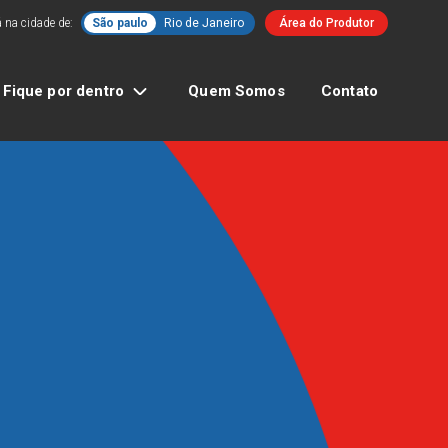
 na cidade de:
São paulo
Rio de Janeiro
Área do Produtor
Fique por dentro
Quem Somos
Contato