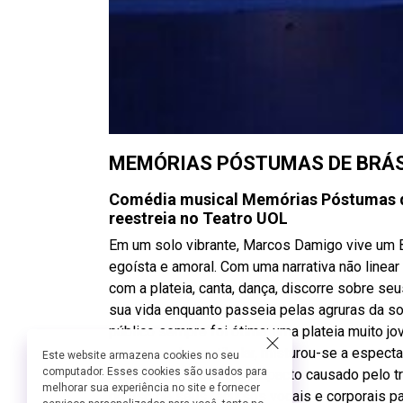
MEMÓRIAS PÓSTUMAS DE BRÁ
Comédia musical
Memórias Póstumas 
reestreia no
Teatro UOL
Em um solo vibrante, Marcos Damigo vive um 
egoísta e amoral. Com uma narrativa não linear 
com a plateia, canta, dança, discorre sobre 
sua vida enquanto passeia pelas agruras da s
público sempre foi ótima: uma plateia muito j
por causa do vestibular, misturou-se a espe
Este website armazena cookies no seu
computador. Esses cookies são usados para
Assis, e foi unânime o impacto causado pelo t
melhorar sua experiência no site e fornecer
do uso de seus recursos vocais e corporais pa