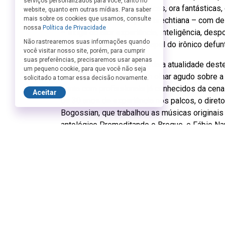
serviços personalizados para você, tanto no
cenas ora sérias, ora cômicas, ora fantásticas
website, quanto em outras mídias. Para saber
mais sobre os cookies que usamos, consulte
direção, minha concepção brechtiana – com de
nossa
Política de Privacidade
– exige do ator experiência, inteligência, des
Não rastrearemos suas informações quando
está impressionante no papel do irônico defunt
você visitar nosso site, porém, para cumprir
suas preferências, precisaremos usar apenas
O monólogo traz à tona toda a atualidade dest
um pequeno cookie, para que você não seja
oferecendo ao público um olhar agudo sobre a 
solicitado a tomar essa decisão novamente.
conta com profissionais já conhecidos da cena
Aceitar
de 30 anos de experiência nos palcos, o direto
Bogossian, que trabalhou as músicas originais
antológico Premeditando o Breque, e Fábio Na
dirigiu, em 1998, uma montagem desta mesma a
quando o espetáculo recebeu vários prêmios e 
Ficha Técnica:
Direção e adaptação de texto: Regina Galdino.
Elenco: Marcos Damigo.
Música original: Mário Manga.
Direção musical, arranjos e trilha sonora: Ped