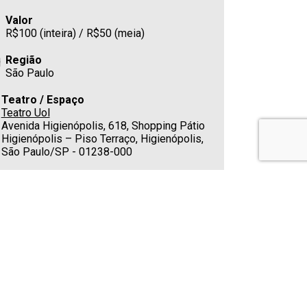
Valor
R$100 (inteira) / R$50 (meia)
Região
São Paulo
Teatro / Espaço
Teatro Uol
Avenida Higienópolis, 618, Shopping Pátio
Higienópolis – Piso Terraço, Higienópolis,
São Paulo/SP - 01238-000
Estacionamento
No shopping
Cafeteria
Sim
Telefone
(11) 3823-2323
E-mail