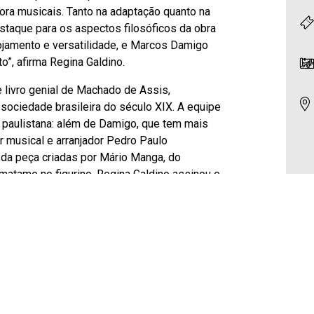
, ora musicais. Tanto na adaptação quanto na
staque para os aspectos filosóficos da obra
pojamento e versatilidade, e Marcos Damigo
o”, afirma Regina Galdino.
e livro genial de Machado de Assis,
sociedade brasileira do século XIX. A equipe
 paulistana: além de Damigo, que tem mais
r musical e arranjador Pedro Paulo
 da peça criadas por Mário Manga, do
matame no figurino. Regina Galdino assinou e
daptação, interpretada por Cássio Scapin,
elogios da crítica.
ro Paulo Bogossian.