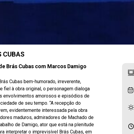
S CUBAS
de Brás Cubas
com Marcos Damigo
Brás Cubas bem-humorado, irreverente,
e fiel à obra original, o personagem dialoga
seus envolvimentos amorosos e episódios de
ociedade de seu tempo. “A recepção do
ovem, evidentemente interessada pela obra
ctadores maduros, admiradores de Machado de
rabalho de Damigo, ator que está na plenitude
ra interpretar o imprevisível Brás Cubas, em