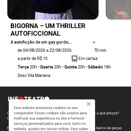
BIGORNA – UM THRILLER
AUTOFICCIONAL
A autoficção de um gay gordo,…
A autoficção de um gay gordo, nascido em
de 04/08/2026 a 22/08/2026
70 min
uma sexta-feira 13 de lua cheia, tecida por
a partir de R$ 15
Em cartaz
lembranças da infância e adolescência que
ganham tons de filme de terror. Mesclando
Terça
20h
Quarta
20h
Quinta
20h
Sábado
18h
elementos de horror, humor, cultura pop e
Sesc Vila Mariana
memória, BIGORNA é um thriller poético sobre
a estranha desconexão que pode existir entre
ser, estar e pertencer.
Este website armazena cookies no seu
computador. Esses cookies são usados para
Como faço para ir ao teatro? Onde compro ingressos e a que preços?
melhorar sua experiência no site e fornecer
Quais peças estão em cartaz?
serviços personalizados para você, tanto no
Para responder a essas e outras perguntas, criamos o banco de peças
website, quanto em outras mídias. Para saber