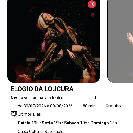
16
ELOGIO DA LOUCURA
Nessa versão para o teatro, a…
Nessa versão para o teatro, a Loucura,
de 30/07/2026 a 09/08/2026
80 min
Gratuito
interpretada pela atriz Leona Cavalli, se
Últimos Dias
apresenta como personagem, mantendo a
ótica, o sarcasmo e a sagacidade do conteúdo
Quinta
19h
Sexta
19h
Sábado
19h
Domingo
18h
original da obra.
Caixa Cultural São Paulo